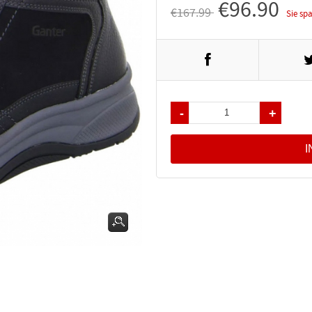
€96.90
€167.99
Sie sp