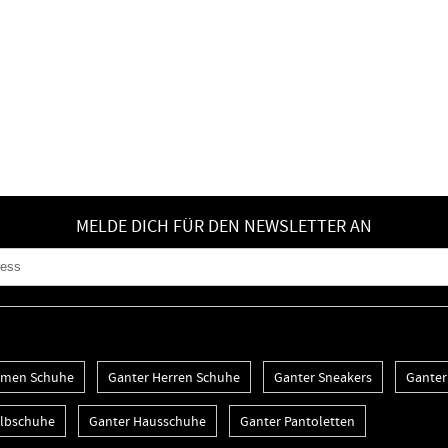
MELDE DICH FÜR DEN NEWSLETTER AN
amen Schuhe
Ganter Herren Schuhe
Ganter Sneakers
Ganter 
albschuhe
Ganter Hausschuhe
Ganter Pantoletten