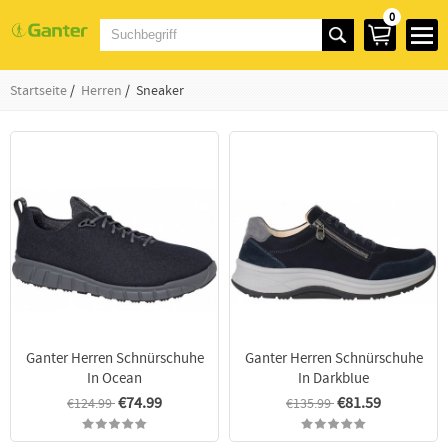
0
Startseite
/
Herren
/ Sneaker
Ganter Herren Schnürschuhe
Ganter Herren Schnürschuhe
In Ocean
In Darkblue
€74.99
€81.59
€124.99
€135.99