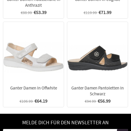
Anthrazit
€53.39
€71.99
€88.99
€119.99
Ganter Damen In Offwhite
Ganter Damen Pantoletten In
Schwarz
€64.19
€56.99
€106.99
€94.99
MELDE DICH FÜR DEN NEWSLETTER AN